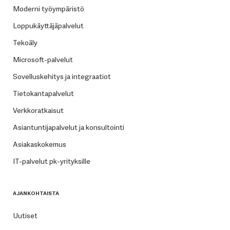
Moderni työympäristö
Loppukäyttäjäpalvelut
Tekoäly
Microsoft-palvelut
Sovelluskehitys ja integraatiot
Tietokantapalvelut
Verkkoratkaisut
Asiantuntijapalvelut ja konsultointi
Asiakaskokemus
IT-palvelut pk-yrityksille
AJANKOHTAISTA
Uutiset