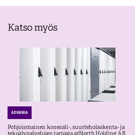
Katso myös
ADVANIA
Pohjoismainen konesali-, suurteholaskenta- ja
tekoälypalvelujen tarjoaja atNorth Holding AB