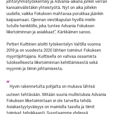
johtoryhmätyöskentely ja Advania-aikana jonkin verran
kansainvälistäkin yhteistyötä. Nyt on aika jollekin
uudelle, vaikka Fokuksen mahtavaa porukkaa jäänkin
kaipaamaan. Ojennan viestikapulan hyvillä mielin
tutulle henkilölle, joka tuntee Advania Fokuksen
liiketoiminnan ja asiakkaat”, Kärkkäinen sanoo.
Petteri Kuittinen aloitti työskentelyn Valtilla vuonna
2019 ja on vuodesta 2020 lähtien toiminut Fokuksen
myyntijohtajana. Kuittisella on vahvaa osaamista
tuloksellisesta liiketoiminnan kehittämisestä sekä
myynnin ja tiimin johtamisesta.
”
Hyvin rakennetulta pohjalta on mukava lähteä
uuteen tehtävään. Mitään suuria mullistuksia Advania
Fokuksen liiketoimintaan ei ole tarvetta tehdä.
Asiakastyytyväisyys on mainiolla tasolla ja tiimit
toimivat tehokkaasti. Suuntaamme yhdessä