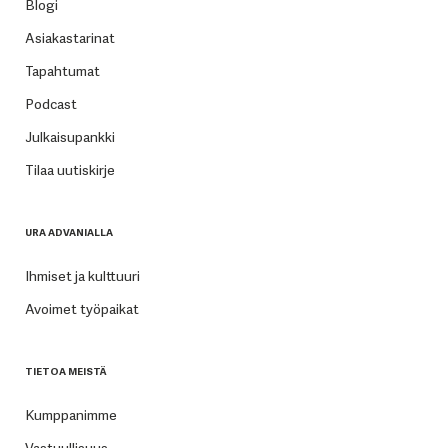
Blogi
Asiakastarinat
Tapahtumat
Podcast
Julkaisupankki
Tilaa uutiskirje
URA ADVANIALLA
Ihmiset ja kulttuuri
Avoimet työpaikat
TIETOA MEISTÄ
Kumppanimme
Vastuullisuus