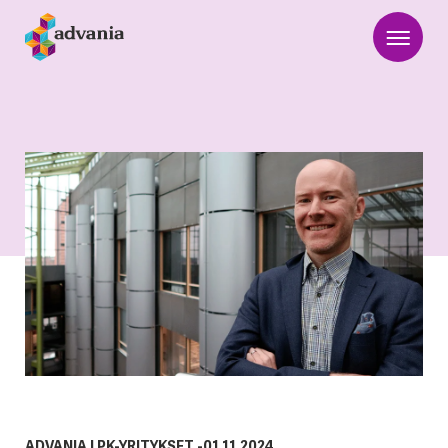
ADVANIA
|
PK-YRITYKSET
-
01.11.2024