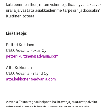
katseemme siihen, miten voimme jatkaa hyvällä kasvu-
uralla ja vastata asiakkaidemme tarpeisiin jatkossakin”,
Kuittinen toteaa.
Lisätietoja:
Petteri Kuittinen
CEO, Advania Fokus Oy
petteri.kuittinen@advania.com
Atte Kekkonen
CEO, Advania Finland Oy
atte.kekkonen@advania.com
Advania Fokus tarjoaa helposti hallittavat ja joustavat palvelut
erityisesti pienten ja keskisuurten yritysten it-tarpeisiin.