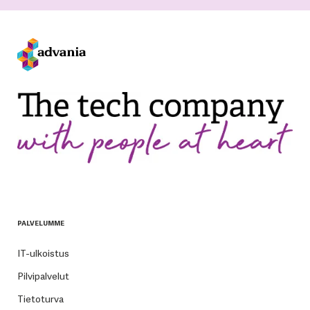
PALVELUMME
IT-ulkoistus
Pilvipalvelut
Tietoturva