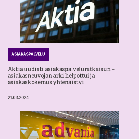
ASIAKASPALVELU
Aktia uudisti asiakaspalveluratkaisun –
asiakasneuvojan arki helpottui ja
asiakaskokemus yhtenäistyi
21.03.2024