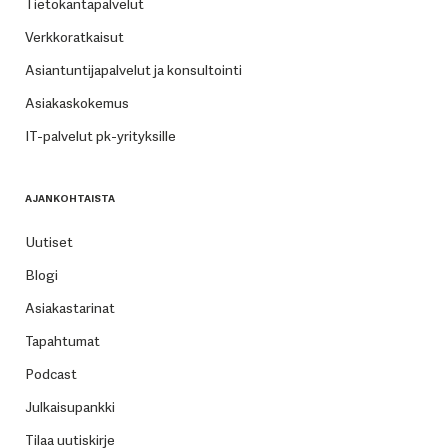
Tietokantapalvelut
Verkkoratkaisut
Asiantuntijapalvelut ja konsultointi
Asiakaskokemus
IT-palvelut pk-yrityksille
AJANKOHTAISTA
Uutiset
Blogi
Asiakastarinat
Tapahtumat
Podcast
Julkaisupankki
Tilaa uutiskirje