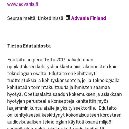
www.advania.fi
Seuraa meitä LinkedInissä:
Advania Finland
Tietoa Edutaidosta
Edutaito on perustettu 2017 palvelemaan
oppilaitoksien kehityshankkeita niin rakennusten kuin
teknologian osalta. Edutaito on kehittänyt
tuotteistuksia ja kehityskonsepteja, joilla teknologialla
kehitetään toimintakulttuuria ja ihmisten saamaa
hyötyä. Opetusalalta saadun kokemuksen ja asiakkaan
hyötyjen perusteella konsepteja kehitettiin myös
laajemmin kunta-alalle ja yksityissektorille. Edutaito
on kehityksessä keskittynyt kokonaisuuteen korostaen
audiovisuaalisen teknologian käyttöä osana miljöö
suunnittelua, sekä toimintakulttuurin kehitystä.