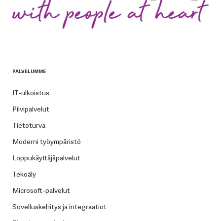
PALVELUMME
IT-ulkoistus
Pilvipalvelut
Tietoturva
Moderni työympäristö
Loppukäyttäjäpalvelut
Tekoäly
Microsoft-palvelut
Sovelluskehitys ja integraatiot