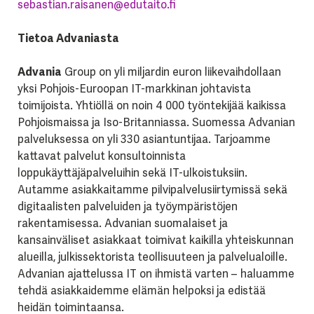
sebastian.raisanen@edutaito.fi
Tietoa Advaniasta
Advania
Group on yli miljardin euron liikevaihdollaan
yksi Pohjois-Euroopan IT-markkinan johtavista
toimijoista. Yhtiöllä on noin 4 000 työntekijää kaikissa
Pohjoismaissa ja Iso-Britanniassa. Suomessa Advanian
palveluksessa on yli 330 asiantuntijaa. Tarjoamme
kattavat palvelut konsultoinnista
loppukäyttäjäpalveluihin sekä IT-ulkoistuksiin.
Autamme asiakkaitamme pilvipalvelusiirtymissä sekä
digitaalisten palveluiden ja työympäristöjen
rakentamisessa. Advanian suomalaiset ja
kansainväliset asiakkaat toimivat kaikilla yhteiskunnan
alueilla, julkissektorista teollisuuteen ja palvelualoille.
Advanian ajattelussa IT on ihmistä varten – haluamme
tehdä asiakkaidemme elämän helpoksi ja edistää
heidän toimintaansa.