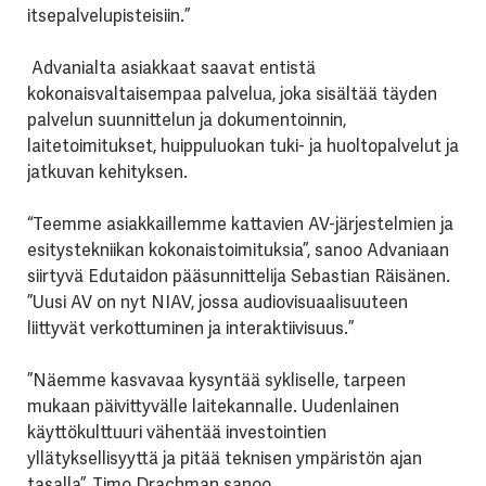
itsepalvelupisteisiin.”
Advanialta asiakkaat saavat entistä
kokonaisvaltaisempaa palvelua, joka sisältää täyden
palvelun suunnittelun ja dokumentoinnin,
laitetoimitukset, huippuluokan tuki- ja huoltopalvelut ja
jatkuvan kehityksen.
“Teemme asiakkaillemme kattavien AV-järjestelmien ja
esitystekniikan kokonaistoimituksia”, sanoo Advaniaan
siirtyvä Edutaidon pääsunnittelija Sebastian Räisänen.
”Uusi AV on nyt NIAV, jossa audiovisuaalisuuteen
liittyvät verkottuminen ja interaktiivisuus.”
”Näemme kasvavaa kysyntää sykliselle, tarpeen
mukaan päivittyvälle laitekannalle. Uudenlainen
käyttökulttuuri vähentää investointien
yllätyksellisyyttä ja pitää teknisen ympäristön ajan
tasalla”, Timo Drachman sanoo.