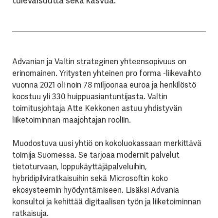
tulevaisuutta sekä kasvua.
Advanian ja Valtin strateginen yhteensopivuus on
erinomainen. Yritysten yhteinen pro forma -liikevaihto
vuonna 2021 oli noin 78 miljoonaa euroa ja henkilöstö
koostuu yli 330 huippuasiantuntijasta. Valtin
toimitusjohtaja Atte Kekkonen astuu yhdistyvän
liiketoiminnan maajohtajan rooliin.
Muodostuva uusi yhtiö on kokoluokassaan merkittävä
toimija Suomessa. Se tarjoaa modernit palvelut
tietoturvaan, loppukäyttäjäpalveluihin,
hybridipilviratkaisuihin sekä Microsoftin koko
ekosysteemin hyödyntämiseen. Lisäksi Advania
konsultoi ja kehittää digitaalisen työn ja liiketoiminnan
ratkaisuja.