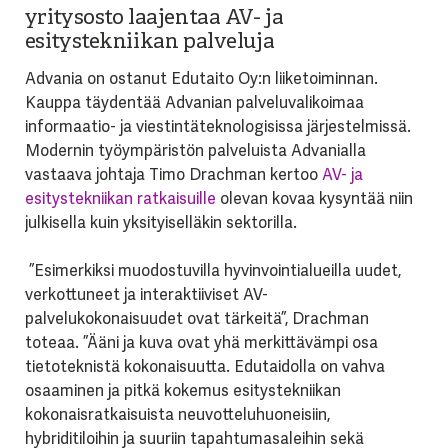
yritysosto laajentaa AV- ja
esitystekniikan palveluja
Advania on ostanut Edutaito Oy:n liiketoiminnan.
Kauppa täydentää Advanian palveluvalikoimaa
informaatio- ja viestintäteknologisissa järjestelmissä.
Modernin työympäristön palveluista Advanialla
vastaava johtaja Timo Drachman kertoo
AV- ja
esitystekniikan ratkaisuille
olevan kovaa kysyntää niin
julkisella kuin yksityiselläkin sektorilla.
”Esimerkiksi muodostuvilla hyvinvointialueilla uudet,
verkottuneet ja interaktiiviset AV-
palvelukokonaisuudet ovat tärkeitä”, Drachman
toteaa. ”Ääni ja kuva ovat yhä merkittävämpi osa
tietoteknistä kokonaisuutta. Edutaidolla on vahva
osaaminen ja pitkä kokemus esitystekniikan
kokonaisratkaisuista neuvotteluhuoneisiin,
hybriditiloihin ja suuriin tapahtumasaleihin sekä