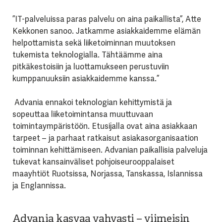
”IT-palveluissa paras palvelu on aina paikallista”, Atte
Kekkonen sanoo. Jatkamme asiakkaidemme elämän
helpottamista sekä liiketoiminnan muutoksen
tukemista teknologialla. Tähtäämme aina
pitkäkestoisiin ja luottamukseen perustuviin
kumppanuuksiin asiakkaidemme kanssa.”
Advania ennakoi teknologian kehittymistä ja
sopeuttaa liiketoimintansa muuttuvaan
toimintaympäristöön. Etusijalla ovat aina asiakkaan
tarpeet – ja parhaat ratkaisut asiakasorganisaation
toiminnan kehittämiseen. Advanian paikallisia palveluja
tukevat kansainväliset pohjoiseurooppalaiset
maayhtiöt Ruotsissa, Norjassa, Tanskassa, Islannissa
ja Englannissa.
Advania kasvaa vahvasti – viimeisin